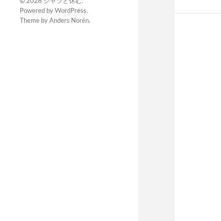
© 2026
シャツと休む
.
Powered by
WordPress
.
Theme by
Anders Norén
.