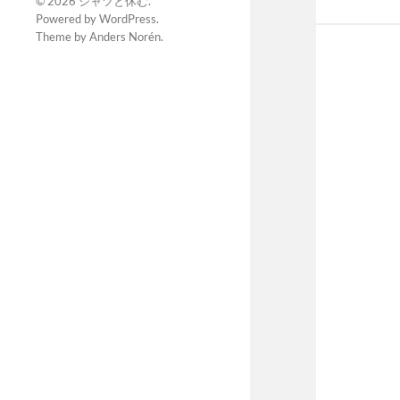
© 2026
シャツと休む
.
Powered by
WordPress
.
Theme by
Anders Norén
.